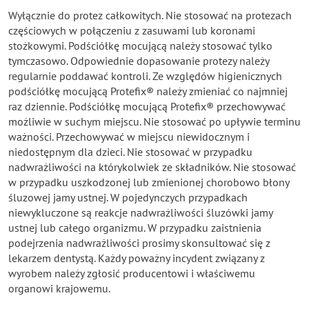
Wyłącznie do protez całkowitych. Nie stosować na protezach
częściowych w połączeniu z zasuwami lub koronami
stożkowymi. Podściółkę mocującą należy stosować tylko
tymczasowo. Odpowiednie dopasowanie protezy należy
regularnie poddawać kontroli. Ze względów higienicznych
podściółkę mocującą Protefix® należy zmieniać co najmniej
raz dziennie. Podściółkę mocującą Protefix® przechowywać
możliwie w suchym miejscu. Nie stosować po upływie terminu
ważności. Przechowywać w miejscu niewidocznym i
niedostępnym dla dzieci. Nie stosować w przypadku
nadwrażliwości na którykolwiek ze składników. Nie stosować
w przypadku uszkodzonej lub zmienionej chorobowo błony
śluzowej jamy ustnej. W pojedynczych przypadkach
niewykluczone są reakcje nadwrażliwości śluzówki jamy
ustnej lub całego organizmu. W przypadku zaistnienia
podejrzenia nadwrażliwości prosimy skonsultować się z
lekarzem dentystą. Każdy poważny incydent związany z
wyrobem należy zgłosić producentowi i właściwemu
organowi krajowemu.