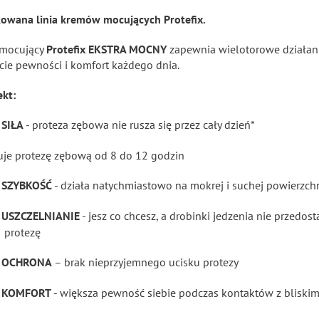
owana linia kremów mocujących Protefix.
mocujący
Protefix EKSTRA MOCNY
zapewnia wielotorowe działan
cie pewności i komfort każdego dnia.
ekt:
SIŁA
- proteza zębowa nie rusza się przez cały dzień*
uje protezę zębową od 8 do 12 godzin
SZYBKOŚĆ
- działa natychmiastowo na mokrej i suchej powierzch
USZCZELNIANIE
- jesz co chcesz, a drobinki jedzenia nie przedost
protezę
OCHRONA
– brak nieprzyjemnego ucisku protezy
KOMFORT
- większa pewność siebie podczas kontaktów z bliskim