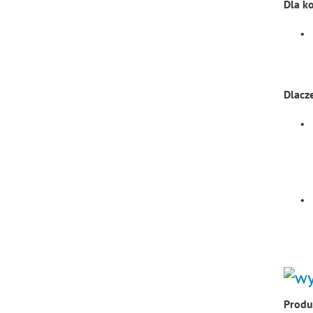
Dla k
•
Dlacz
•
•
Produ