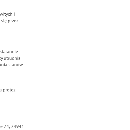
witych i
się przez
starannie
y utrudnia
ania stanów
 protez.
ße 74, 24941