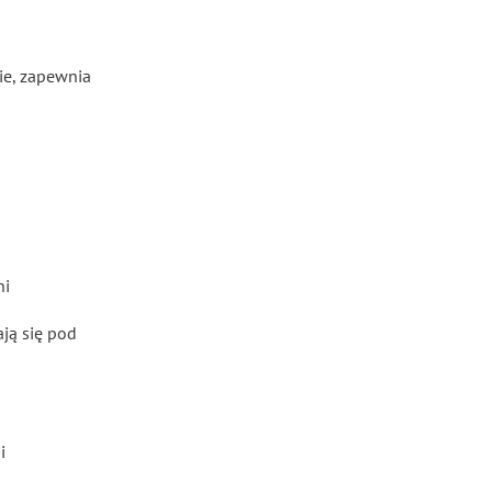
ie, zapewnia
ni
ają się pod
i