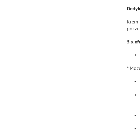
Dedyk
Krem 
poczu
5 x ef
•
* Moc
•
•
•
•