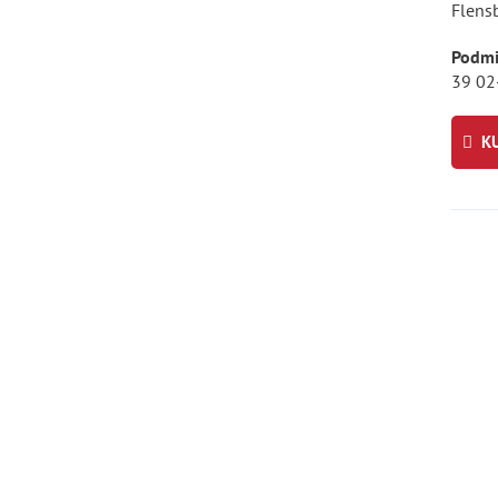
Flens
Podmi
39 02
K